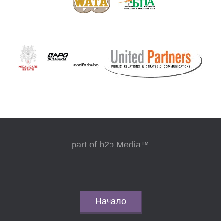
part of b2b Media™
Начало