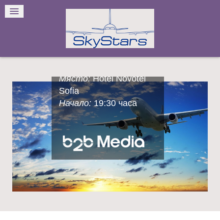
Media
Официална
церемония
Дата:
9 декември 2016
г.
Място:
Hotel Novotel
Sofia
Начало:
19:30 часа